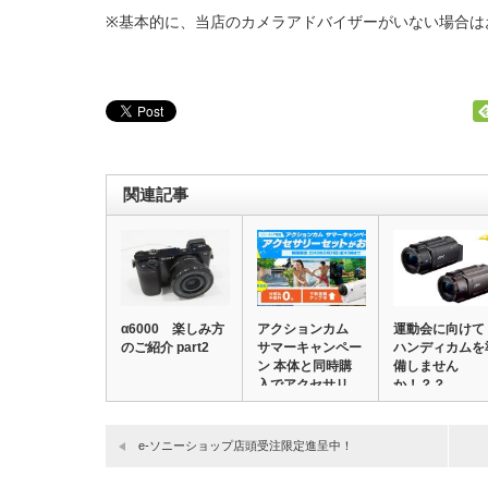
※基本的に、当店のカメラアドバイザーがいない場合は
関連記事
α6000 楽しみ方
アクションカム
運動会に向け
のご紹介 part2
サマーキャンペー
ハンディカムを
ン 本体と同時購
備しません
入でアクセサリ
か！？？
ー…
e-ソニーショップ店頭受注限定進呈中！