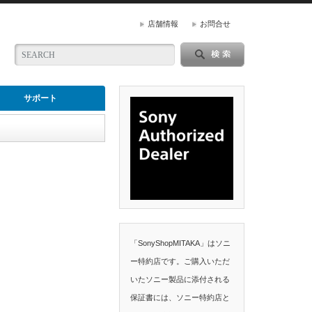
店舗情報
お問合せ
サポート
「SonyShopMITAKA」はソニ
ー特約店です。ご購入いただ
いたソニー製品に添付される
保証書には、ソニー特約店と