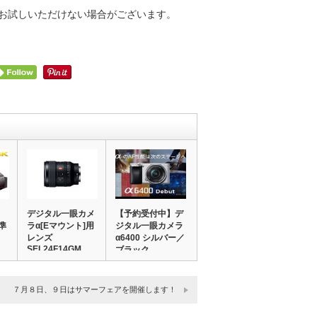
お試しいただけない場合がございます。
て
デジタル一眼カメ
【予約受付中】デ
準
ラα[Eマウント]用
ジタル一眼カメラ
レンズ
α6400 シルバー／
SEL24F14GM…
ブラック…
７月８日、９日はサマーフェアを開催します！