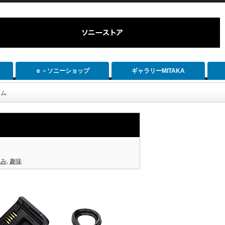
ｅ－ソニーショップ
ギャラリーMITAKA
カム
しみ
,
趣味