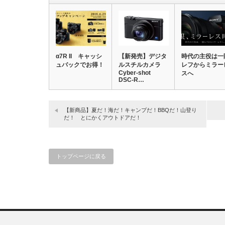
α7R II キャッシ
【新発売】デジタ
時代の主役は一
ュバックでお得！
ルスチルカメラ
レフからミラー
Cyber-shot
スへ
DSC-R…
【新商品】夏だ！海だ！キャンプだ！BBQだ！山登り
だ！ とにかくアウトドアだ！
トップページに戻る