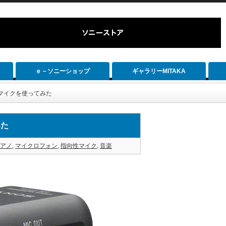
ｅ－ソニーショップ
ギャラリーMITAKA
マイクを使ってみた
みた
アノ
,
マイクロフォン
,
指向性マイク
,
音楽