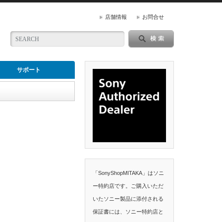
店舗情報
お問合せ
サポート
「SonyShopMITAKA」はソニ
ー特約店です。ご購入いただ
いたソニー製品に添付される
保証書には、ソニー特約店と