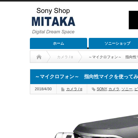
ホーム
ソニーショップ
カメラ / α
～マイクロフォン～ 指向性
～マイクロフォン～ 指向性マイクを使って
2018/4/30
カメラ / α
SONY
,
カメラ
,
ソニー
,
ピ