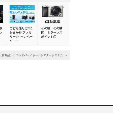
眼
こども撮りはαに
その瞳 その瞬
レ
おまかせ ファミ
間 ミラーレス
リーαキャンペー
ポイント①
ン！！
【新商品】サウンドバー／ホームシアターシステム