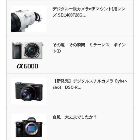
デジタル一眼カメラα[Eマウント]用レン
ズ SEL400F28G…
その瞳 その瞬間 ミラーレス ポイン
ト①
【新発売】デジタルスチルカメラ Cyber-
shot DSC-R…
台風 大丈夫でしたか？