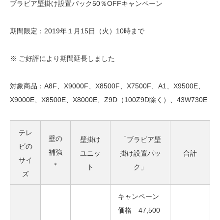
ブラビア壁掛け設置パック50％OFFキャンペーン
期間限定：2019年１月15日（火）10時まで
※ ご好評により期間延長しました
対象商品：A8F、X9000F、X8500F、X7500F、A1、X9500E、
X9000E、X8500E、X8000E、Z9D（100Z9D除く）、43W730E
テレ
壁の
壁掛け
「ブラビア壁
ビの
補強
ユニッ
掛け設置パッ
合計
サイ
＊
ト
ク」
ズ
キャンペーン
価格 47,500