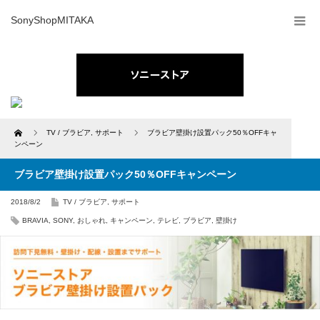
SonyShopMITAKA
Home
TV / ブラビア
,
サポート
ブラビア壁掛け設置パック50％OFFキャ
ンペーン
ブラビア壁掛け設置パック50％OFFキャンペーン
2018/8/2
TV / ブラビア
,
サポート
BRAVIA
,
SONY
,
おしゃれ
,
キャンペーン
,
テレビ
,
ブラビア
,
壁掛け