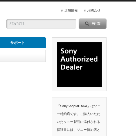
店舗情報
お問合せ
サポート
「SonyShopMITAKA」はソニ
ー特約店です。ご購入いただ
いたソニー製品に添付される
保証書には、ソニー特約店と