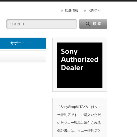
店舗情報
お問合せ
サポート
「SonyShopMITAKA」はソニ
ー特約店です。ご購入いただ
いたソニー製品に添付される
保証書には、ソニー特約店と