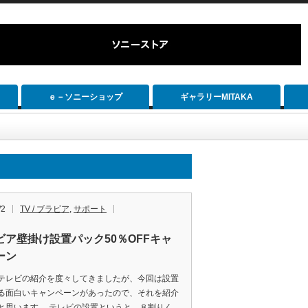
ｅ－ソニーショップ
ギャラリーMITAKA
/2
TV / ブラビア
,
サポート
ビア壁掛け設置パック50％OFFキャ
ーン
テレビの紹介を度々してきましたが、今回は設置
る面白いキャンペーンがあったので、それを紹介
と思います。 テレビの設置というと、８割りく