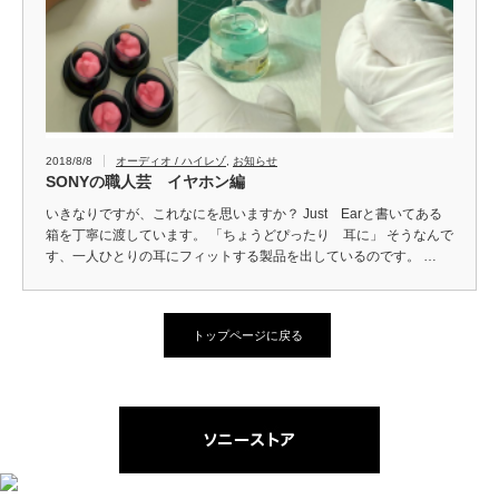
2018/8/8
オーディオ / ハイレゾ
,
お知らせ
SONYの職人芸 イヤホン編
いきなりですが、これなにを思いますか？ Just Earと書いてある
箱を丁寧に渡しています。 「ちょうどぴったり 耳に」 そうなんで
す、一人ひとりの耳にフィットする製品を出しているのです。 …
トップページに戻る